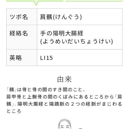
ツボ名
肩髃(けんぐう)
経絡名
手の陽明大腸経
(ようめいだいちょうけい)
英略
LI15
由来
「髃」は骨と骨の間のすき間のこと。
肩甲骨と上腕骨の間のくぼみにあるところから「肩
髃」、陽明大腸経と陽蹻脈の２つの経脈がまじわる
ところ