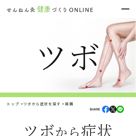
ツボ
トップ
ツボから症状を探す
肩髃
ツボ
症状
から