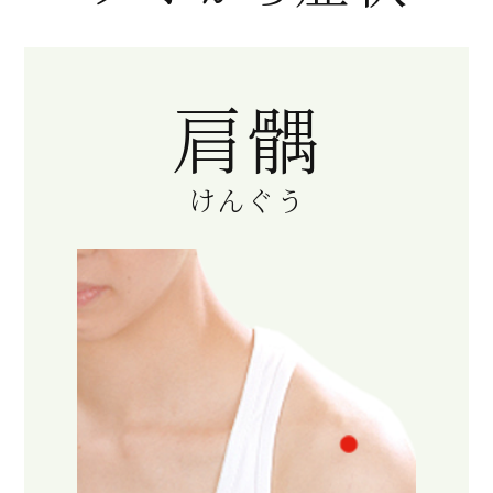
肩髃
けんぐう