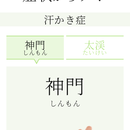
汗かき症
神門
太渓
しんもん
たいけい
神門
しんもん