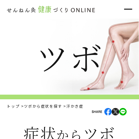
ツボ
トップ
ツボから症状を探す
汗かき症
症状
ツボ
から