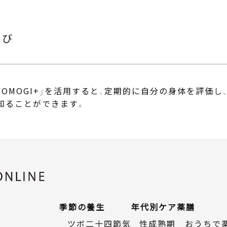
えび
OMOGI+」
を活用すると、定期的に自分の身体を評価し
知ることができます。
季節の養生
年代別ケア
薬膳
ツボ二十四節気
性成熟期
おうちで