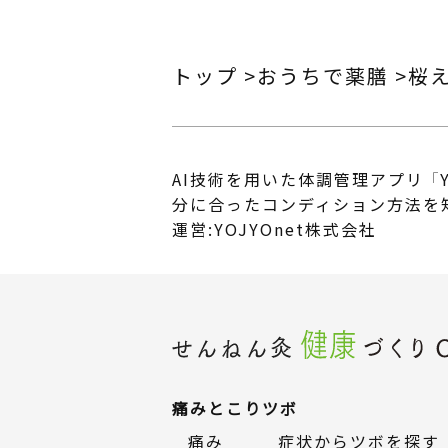
トップ
おうちで薬膳
桜
AI技術を用いた体調管理アプリ 「Y
分に合ったコンディション方法を
運営:YOJYOnet株式会社
痛みとこり
ツボ
痛み
症状からツボを探す