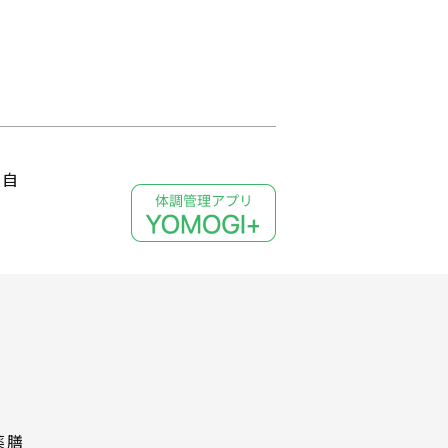
、自
薬膳