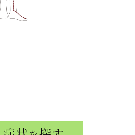
症状
探す
ら
を