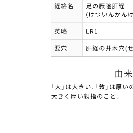
経絡名
足の厥陰肝経
(けついんかんけ
英略
LR1
要穴
肝経の井木穴(
由
「大」は大きい、「敦」は厚い
大きく厚い親指のこと。