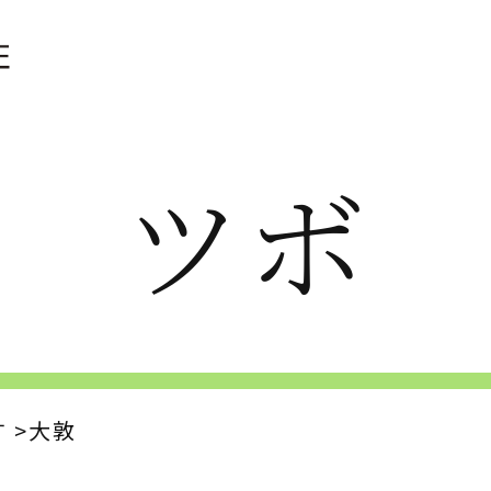
ツボ
す
大敦