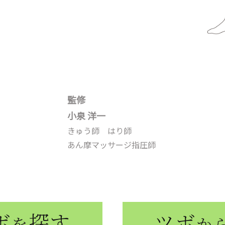
監修
小泉 洋一
きゅう師 はり師
あん摩マッサージ指圧師
ボ
探す
ツボ
を
か