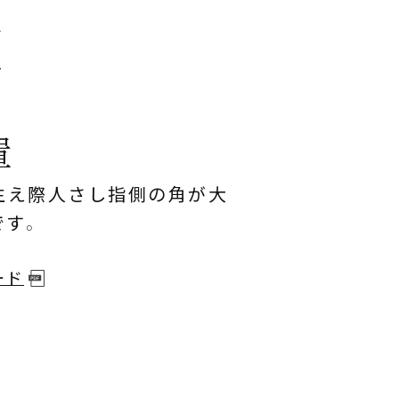
状
置
生え際人さし指側の角が大
です。
ード