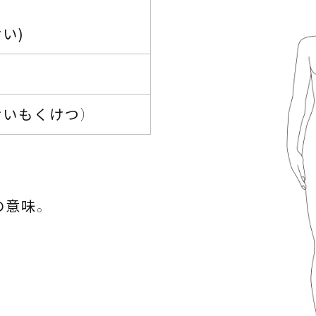
い)
せいもくけつ）
来
の意味。