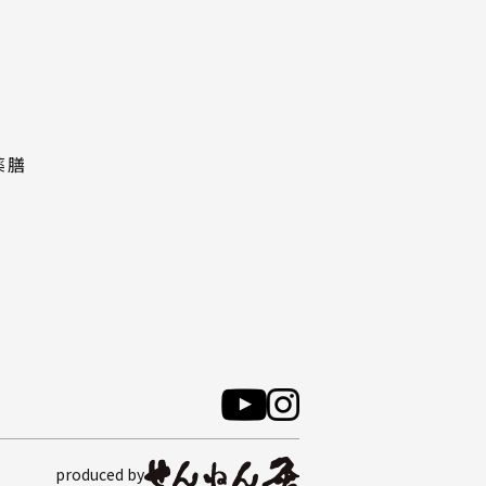
薬膳
produced by