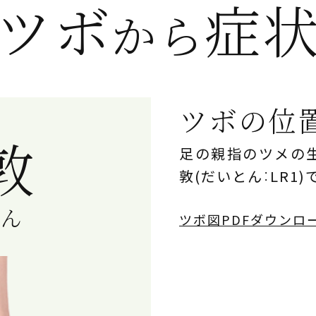
ツボ
症
から
ツボの位
敦
足の親指のツメの
敦(だいとん：LR1)
とん
ツボ図PDFダウンロ