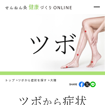
ツボ
トップ
ツボから症状を探す
大陵
ツボ
症状
から