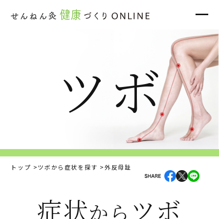
ツボ
トップ
ツボから症状を探す
外反母趾
症状
ツボ
から