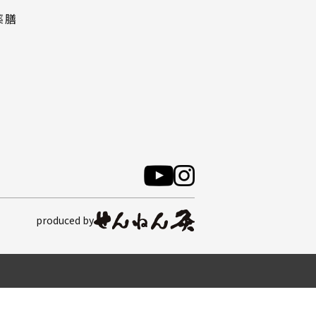
薬膳
produced by