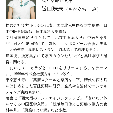
漢方薬膳研究家
阪口珠未
（さかぐち すみ）
株式会社漢方キッチン代表。国立北京中医薬大学提携 日
本中医学院講師。日本薬科大学講師
文科省国費留学生として、北京中医薬大学に中医学を学
び、同大付属病院にて、臨床、サッポロビール合資ホテル
「天橋賓館」薬膳レストラン「時珍苑」で料理を学ぶ。
帰国後、漢方薬店にて漢方カウンセリングと薬膳喫茶の経
営に関わる。
「おいしく、カラダとココロをリリースする」をテーマ
に、1999年株式会社漢方キッチン設立。
東京恵比寿にて薬膳スクールと薬店を主宰。清代の西太后
をはじめとした宮廷薬膳を研究。企業や自治体でコンサル
ティング実績も多い。
著書に「西太后のアンチエイジングレシピ」「老いない体
をつくる中国医学入門」「新版毎日使える薬膳＆漢方の食
材事典」「薬膳ひとり鍋」など多数。