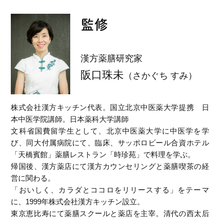
監修
漢方薬膳研究家
阪口珠未
（さかぐち すみ）
株式会社漢方キッチン代表。国立北京中医薬大学提携 日
本中医学院講師。日本薬科大学講師
文科省国費留学生として、北京中医薬大学に中医学を学
び、同大付属病院にて、臨床、サッポロビール合資ホテル
「天橋賓館」薬膳レストラン「時珍苑」で料理を学ぶ。
帰国後、漢方薬店にて漢方カウンセリングと薬膳喫茶の経
営に関わる。
「おいしく、カラダとココロをリリースする」をテーマ
に、1999年株式会社漢方キッチン設立。
東京恵比寿にて薬膳スクールと薬店を主宰。清代の西太后