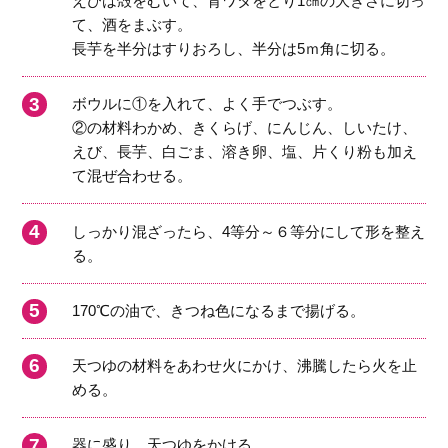
えびは殻をむいて、背ワタをとり1㎝の大きさに切っ
て、酒をまぶす。
長芋を半分はすりおろし、半分は5ｍ角に切る。
ボウルに①を入れて、よく手でつぶす。
②の材料わかめ、きくらげ、にんじん、しいたけ、
えび、長芋、白ごま、溶き卵、塩、片くり粉も加え
て混ぜ合わせる。
しっかり混ざったら、4等分～６等分にして形を整え
る。
170℃の油で、きつね色になるまで揚げる。
天つゆの材料をあわせ火にかけ、沸騰したら火を止
める。
器に盛り、天つゆをかける。