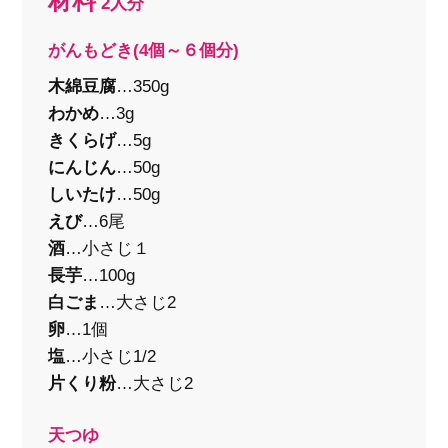
材料
2人分
がんもどき(4個～６個分)
木綿豆腐
…350g
わかめ
…3g
きくらげ
…5g
にんじん
…50g
しいたけ
…50g
えび
…6尾
酒
…小さじ１
長芋
…100g
白ごま
…大さじ2
卵
…1個
塩
…小さじ1/2
片くり粉
…大さじ2
天つゆ