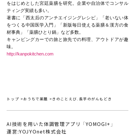
をはじめとした宮廷薬膳を研究。企業や自治体でコンサル
ティング実績も多い。
著書に「西太后のアンチエイジングレシピ」「老いない体
をつくる中国医学入門」「新版毎日使える薬膳＆漢方の食
材事典」「薬膳ひとり鍋」など多数。
キャンピングカーでの旅と旅先での料理、アウトドアが趣
味。
http://kanpokitchen.com
トップ
おうちで薬膳
きのことえび、長芋のがんもどき
AI技術を用いた体調管理アプリ 「YOMOGI+」
運営:YOJYOnet株式会社