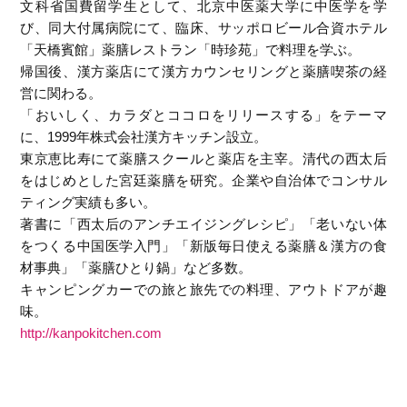
文科省国費留学生として、北京中医薬大学に中医学を学
び、同大付属病院にて、臨床、サッポロビール合資ホテル
「天橋賓館」薬膳レストラン「時珍苑」で料理を学ぶ。
帰国後、漢方薬店にて漢方カウンセリングと薬膳喫茶の経
営に関わる。
「おいしく、カラダとココロをリリースする」をテーマ
に、1999年株式会社漢方キッチン設立。
東京恵比寿にて薬膳スクールと薬店を主宰。清代の西太后
をはじめとした宮廷薬膳を研究。企業や自治体でコンサル
ティング実績も多い。
著書に「西太后のアンチエイジングレシピ」「老いない体
をつくる中国医学入門」「新版毎日使える薬膳＆漢方の食
材事典」「薬膳ひとり鍋」など多数。
キャンピングカーでの旅と旅先での料理、アウトドアが趣
味。
http://kanpokitchen.com