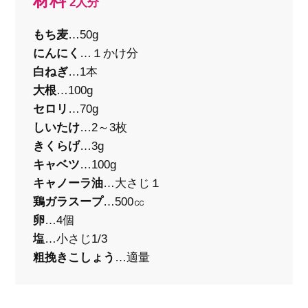
材料
2人分
もち麦
…50g
にんにく
…１かけ分
白ねぎ
…1本
大根
…100g
セロリ
…70g
しいたけ
…2～3枚
きくらげ
…3g
キャベツ
…100g
キャノーラ油
…大さじ１
鶏ガラスープ
…500㏄
卵
…4個
塩
…小さじ1/3
粗挽きこしょう
…適量