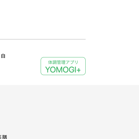
、自
薬膳