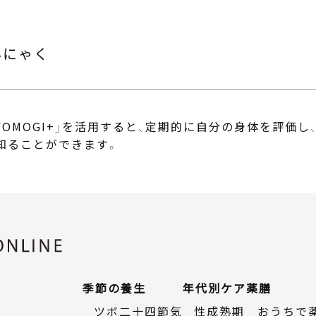
んにゃく
OMOGI+」
を活用すると、定期的に自分の身体を評価し
知ることができます。
季節の養生
年代別ケア
薬膳
ツボ二十四節気
性成熟期
おうちで