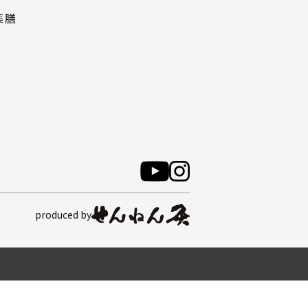
薬膳
produced by